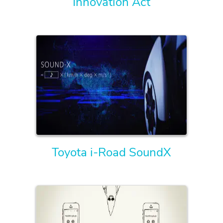
Innovation Act
Toyota i-Road SoundX