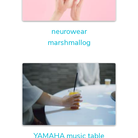
neurowear
marshmallog
YAMAHA music table